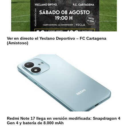
e
n
t
r
Ver en directo el Yeclano Deportivo – FC Cartagena
(Amistoso)
a
d
a
s
Redmi Note 17 llega en versión modificada: Snapdragon 4
Gen 4 y batería de 8.000 mAh