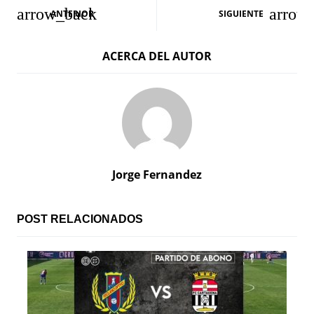
N
ANTERIOR
SIGUIENTE
a
ACERCA DEL AUTOR
v
e
g
a
c
Jorge Fernandez
i
ó
POST RELACIONADOS
n
d
e