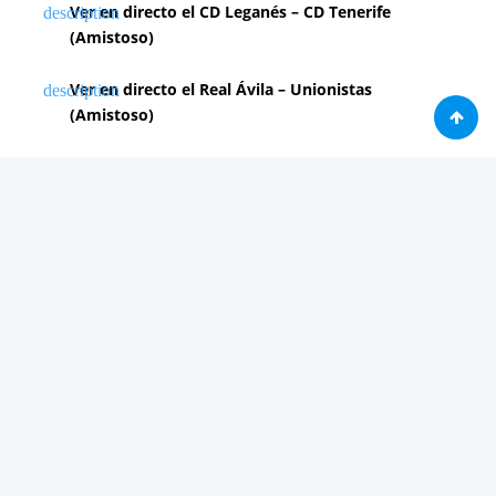
Ver en directo el CD Leganés – CD Tenerife
(Amistoso)
Ver en directo el Real Ávila – Unionistas
(Amistoso)
Ver en directo el Ferencvaros – Real Madrid
(Amistoso)
Ver en directo el Burgos – Cultural Leonesa
(Amistoso)
PUBLICIDAD 2
Análisis
Consolas / Videojuegos