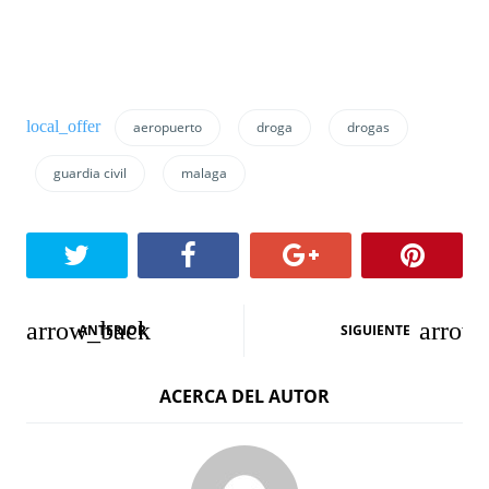
aeropuerto
droga
drogas
guardia civil
malaga
N
ANTERIOR
SIGUIENTE
a
ACERCA DEL AUTOR
v
e