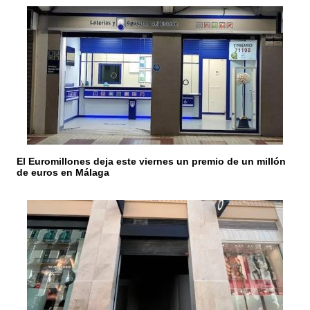
a
d
a
s
El Euromillones deja este viernes un premio de un millón
de euros en Málaga