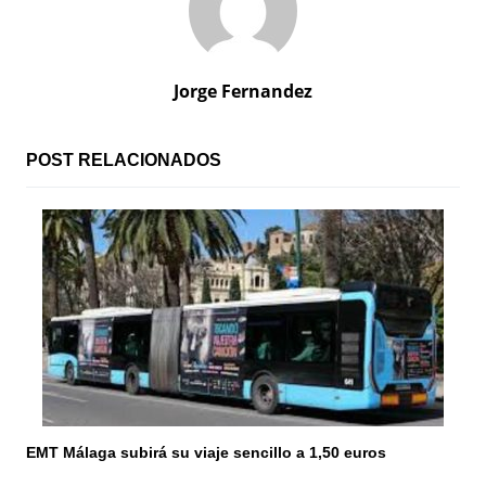
g
a
c
Jorge Fernandez
i
ó
POST RELACIONADOS
n
d
e
e
n
t
r
EMT Málaga subirá su viaje sencillo a 1,50 euros