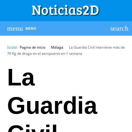
MENU
Pagina de inicio
Málaga
La Guardia Civil interviene más de
70 Kg de droga en el aeropuerto en 1 semana
La
Guardia