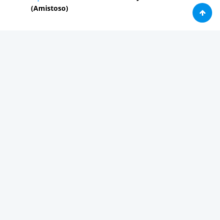
(Amistoso)
PUBLICIDAD 2
Análisis
Consolas / Videojuegos
Málaga
Málaga CF
News in english
Noticias de Apple