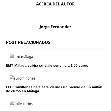
ACERCA DEL AUTOR
v
e
g
Jorge Fernandez
a
c
POST RELACIONADOS
i
ó
EMT Málaga subirá su viaje sencillo a 1,50 euros
n
d
El Euromillones deja este viernes un premio de un millón
e
de euros en Málaga
e
n