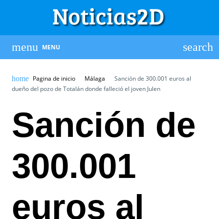
MENU
Pagina de inicio
Málaga
Sanción de 300.001 euros al
dueño del pozo de Totalán donde falleció el joven Julen
Sanción de
300.001
euros al