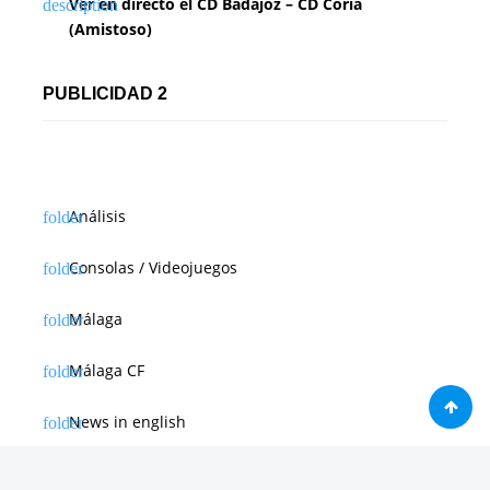
Ver en directo el CD Badajoz – CD Coria
(Amistoso)
PUBLICIDAD 2
Análisis
Consolas / Videojuegos
Málaga
Málaga CF
News in english
Noticias de Apple