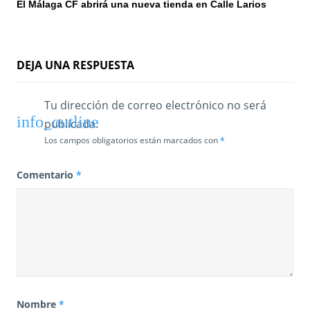
El Málaga CF abrirá una nueva tienda en Calle Larios
t
r
DEJA UNA RESPUESTA
a
d
Tu dirección de correo electrónico no será
publicada.
a
Los campos obligatorios están marcados con
*
s
Comentario
*
Nombre
*