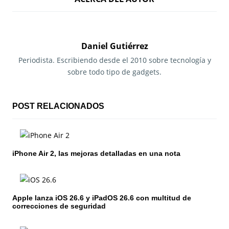
v
e
g
Daniel Gutiérrez
a
Periodista. Escribiendo desde el 2010 sobre tecnología y
sobre todo tipo de gadgets.
c
i
POST RELACIONADOS
ó
n
iPhone Air 2, las mejoras detalladas en una nota
d
e
e
Apple lanza iOS 26.6 y iPadOS 26.6 con multitud de
correcciones de seguridad
n