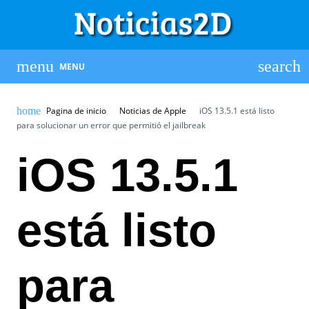
MENU
Pagina de inicio
Noticias de Apple
iOS 13.5.1 está listo
para solucionar un error que permitió el jailbreak
iOS 13.5.1
está listo
para