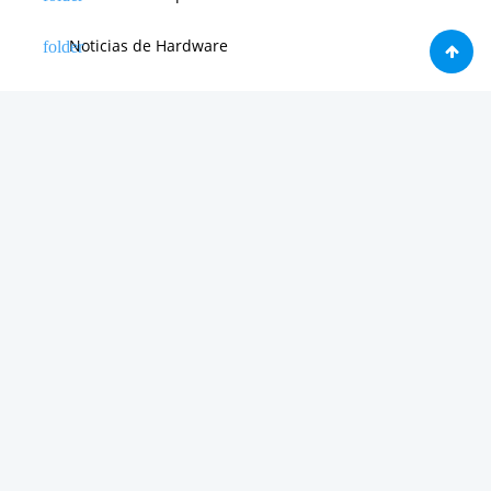
Noticias de Hardware
Noticias de Internet
Noticias de Moviles
Noticias de Software
Otras noticias
Tienda
Trucos & Tutoriales