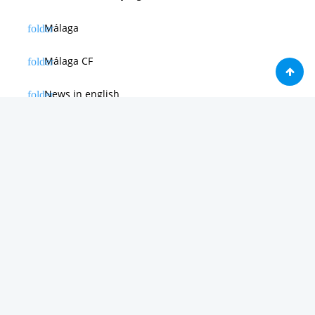
Málaga
Málaga CF
News in english
Noticias de Apple
Noticias de Deporte
Noticias de Hardware
Noticias de Internet
Noticias de Moviles
Noticias de Software