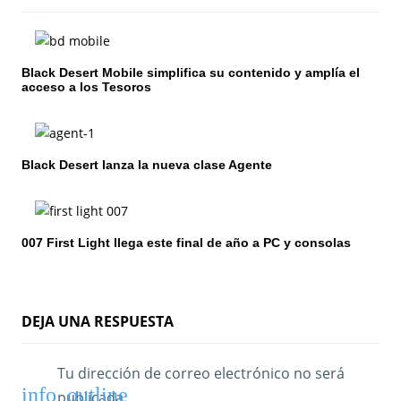
ó
n
Black Desert Mobile simplifica su contenido y amplía el
d
acceso a los Tesoros
e
e
Black Desert lanza la nueva clase Agente
n
t
007 First Light llega este final de año a PC y consolas
r
a
d
DEJA UNA RESPUESTA
a
Tu dirección de correo electrónico no será
s
publicada.