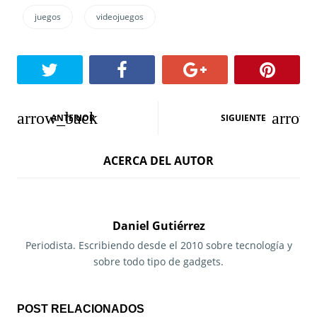
juegos
videojuegos
N
ANTERIOR
SIGUIENTE
a
ACERCA DEL AUTOR
v
e
g
Daniel Gutiérrez
a
Periodista. Escribiendo desde el 2010 sobre tecnología y
sobre todo tipo de gadgets.
c
i
POST RELACIONADOS