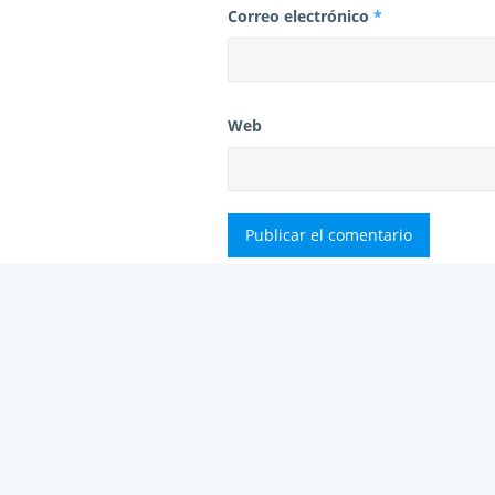
Correo electrónico
*
Web
Este sitio usa Akismet para reducir
tus comentarios.