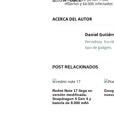
a
muertos y 64.000 infectados
v
ACERCA DEL AUTOR
e
g
Daniel Gutiér
a
Periodista. Escr
tipo de gadgets.
c
i
POST RELACIONADOS
ó
n
d
Redmi Note 17 llega en
Google
versión modificada:
nuev
e
Snapdragon 4 Gen 4 y
batería de 8.000 mAh
e