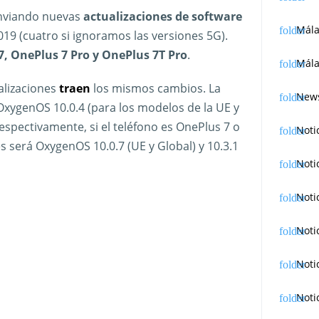
nviando nuevas
actualizaciones de software
Mál
019 (cuatro si ignoramos las versiones 5G).
, OnePlus 7 Pro y OnePlus 7T Pro
.
Mála
alizaciones
traen
los mismos cambios. La
News
 OxygenOS 10.0.4 (para los modelos de la UE y
, respectivamente, si el teléfono es OnePlus 7 o
Noti
es será OxygenOS 10.0.7 (UE y Global) y 10.3.1
Noti
Noti
Noti
Noti
Noti