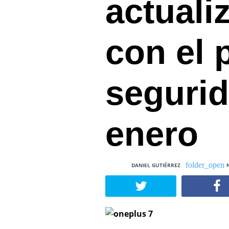
actuali
con el 
seguri
enero
DANIEL GUTIÉRREZ