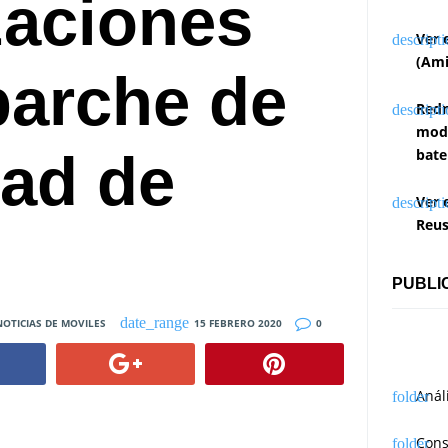
zaciones
Ver 
(Ami
parche de
Redm
modi
dad de
bate
Ver 
Reus
PUBLI
NOTICIAS DE MOVILES
15 FEBRERO 2020
0
Anál
Cons