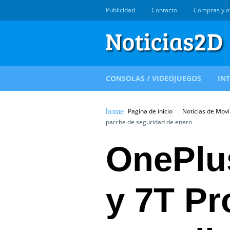
Publicidad
Contacto
Compras y o
CONSOLAS / VIDEOJUEGOS
IN
Pagina de inicio
Noticias de Movi
parche de seguridad de enero
OnePlus
y 7T Pr