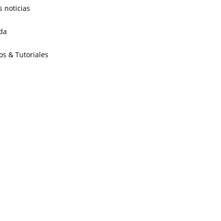
s noticias
da
os & Tutoriales