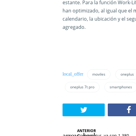
estante. Para la función Work-Li
han optimizado, al igual que el 
calendario, la ubicación y el s
agregado.
moviles
oneplus
oneplus 7t pro
smartphones
N
ANTERIOR
Coronavirus, ya son 1.380