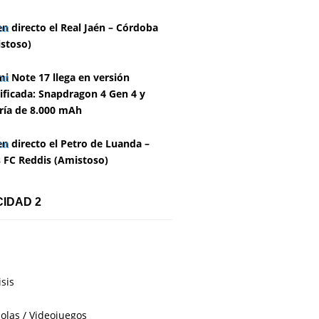
en directo el Real Jaén – Córdoba
stoso)
i Note 17 llega en versión
ficada: Snapdragon 4 Gen 4 y
ría de 8.000 mAh
en directo el Petro de Luanda –
 FC Reddis (Amistoso)
CIDAD 2
isis
olas / Videojuegos