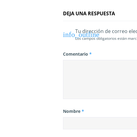
n
DEJA UNA RESPUESTA
t
r
Tu dirección de correo ele
Los campos obligatorios están mar
a
d
Comentario
*
a
s
Nombre
*