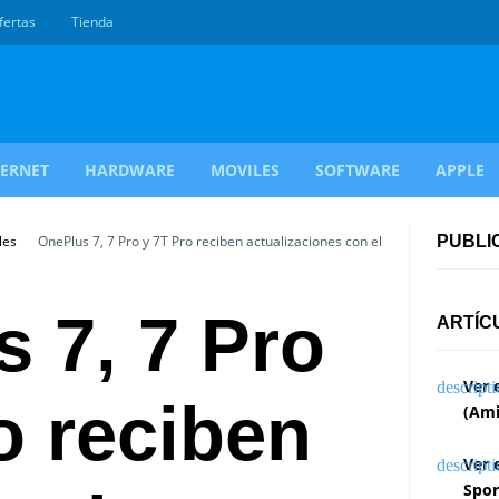
fertas
Tienda
TERNET
HARDWARE
MOVILES
SOFTWARE
APPLE
les
OnePlus 7, 7 Pro y 7T Pro reciben actualizaciones con el
PUBLI
 7, 7 Pro
ARTÍC
Ver 
o reciben
(Ami
Ver 
Spor