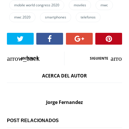
mobile world congress 2020
moviles
mwc
mwc 2020
smartphones
telefonos
N
ANTERIOR
SIGUIENTE
a
ACERCA DEL AUTOR
v
e
g
Jorge Fernandez
a
c
POST RELACIONADOS