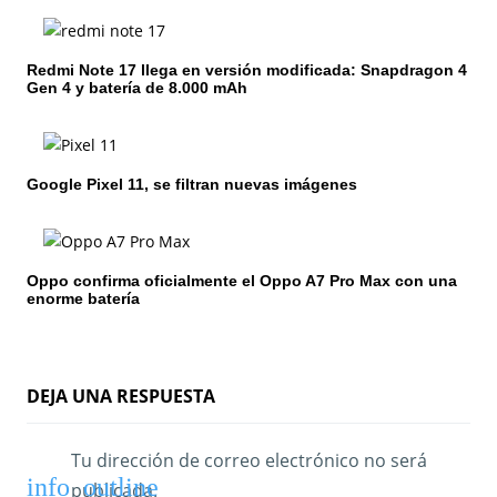
i
ó
Redmi Note 17 llega en versión modificada: Snapdragon 4
Gen 4 y batería de 8.000 mAh
n
d
e
Google Pixel 11, se filtran nuevas imágenes
e
n
Oppo confirma oficialmente el Oppo A7 Pro Max con una
enorme batería
t
r
a
DEJA UNA RESPUESTA
d
Tu dirección de correo electrónico no será
a
publicada.