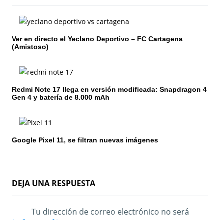
i
ó
Ver en directo el Yeclano Deportivo – FC Cartagena
(Amistoso)
n
d
e
Redmi Note 17 llega en versión modificada: Snapdragon 4
Gen 4 y batería de 8.000 mAh
e
n
Google Pixel 11, se filtran nuevas imágenes
t
r
a
DEJA UNA RESPUESTA
d
Tu dirección de correo electrónico no será