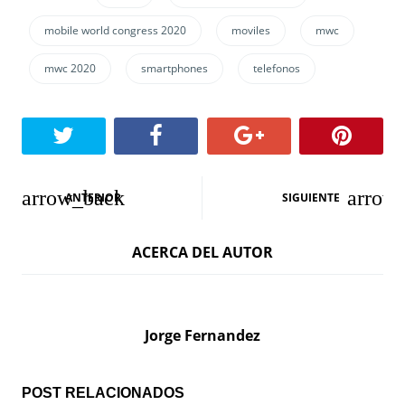
mobile world congress 2020
moviles
mwc
mwc 2020
smartphones
telefonos
N
ANTERIOR
SIGUIENTE
a
ACERCA DEL AUTOR
v
e
g
Jorge Fernandez
a
c
POST RELACIONADOS