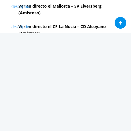
Ver en directo el Mallorca – SV Elversberg
(Amistoso)
Ver en directo el CF La Nucía – CD Alcoyano
(Amistoso)
Ver en directo el CD Leganés – CD Tenerife
(Amistoso)
PUBLICIDAD 2
Análisis
Consolas / Videojuegos
Málaga