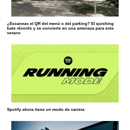
r
a
¿Escaneas el QR del menú o del parking? El quishing
d
bate récords y se convierte en una amenaza para este
verano
a
s
Spotify ahora tiene un modo de carrera