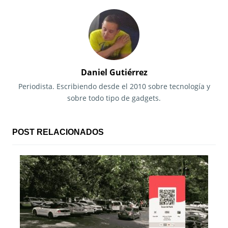
e
g
a
c
Daniel Gutiérrez
i
Periodista. Escribiendo desde el 2010 sobre tecnología y
sobre todo tipo de gadgets.
ó
n
POST RELACIONADOS
d
e
e
n
t