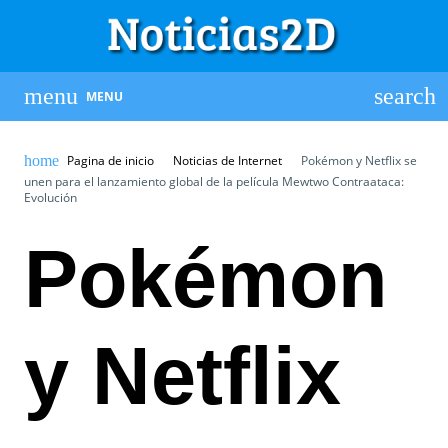
MENU
Pagina de inicio
Noticias de Internet
Pokémon y Netflix se
unen para el lanzamiento global de la película Mewtwo Contraataca:
Evolución
Pokémon
y Netflix