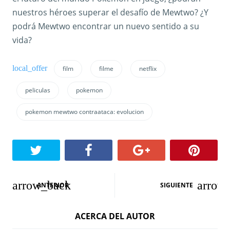
nuestros héroes superar el desafío de Mewtwo? ¿Y
podrá Mewtwo encontrar un nuevo sentido a su
vida?
film
filme
netflix
peliculas
pokemon
pokemon mewtwo contraataca: evolucion
N
ANTERIOR
SIGUIENTE
a
ACERCA DEL AUTOR
v