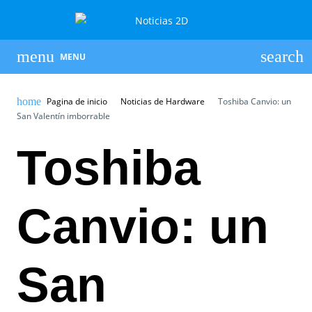
MENU
Pagina de inicio
Noticias de Hardware
Toshiba Canvio: un
San Valentín imborrable
Toshiba
Canvio: un
San