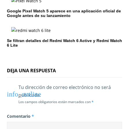
e
Google Pixel Watch 5 aparece en una aplicación oficial de
n
Google antes de su lanzamiento
t
r
Se filtran detalles del Redmi Watch 6 Active y Redmi Watch
6 Lite
a
d
a
DEJA UNA RESPUESTA
s
Tu dirección de correo electrónico no será
publicada.
Los campos obligatorios están marcados con
*
Comentario
*