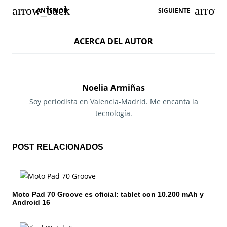
N
ANTERIOR
SIGUIENTE
a
ACERCA DEL AUTOR
v
e
g
Noelia Armiñas
a
Soy periodista en Valencia-Madrid. Me encanta la
tecnología.
c
i
POST RELACIONADOS
ó
n
Moto Pad 70 Groove es oficial: tablet con 10.200 mAh y
d
Android 16
e