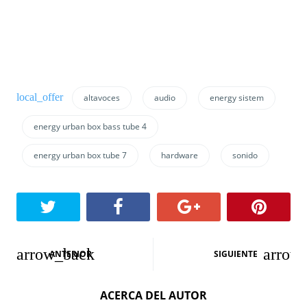
altavoces
audio
energy sistem
energy urban box bass tube 4
energy urban box tube 7
hardware
sonido
N
ANTERIOR
SIGUIENTE
a
ACERCA DEL AUTOR
v