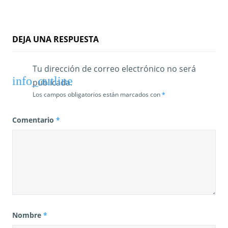
t
r
a
DEJA UNA RESPUESTA
d
Tu dirección de correo electrónico no será
a
publicada.
s
Los campos obligatorios están marcados con
*
Comentario
*
Nombre
*