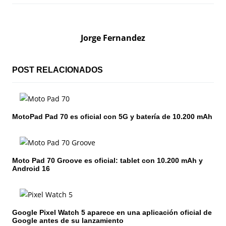
e
g
Jorge Fernandez
a
c
POST RELACIONADOS
i
ó
MotoPad Pad 70 es oficial con 5G y batería de 10.200 mAh
n
d
Moto Pad 70 Groove es oficial: tablet con 10.200 mAh y
e
Android 16
e
n
Google Pixel Watch 5 aparece en una aplicación oficial de
Google antes de su lanzamiento