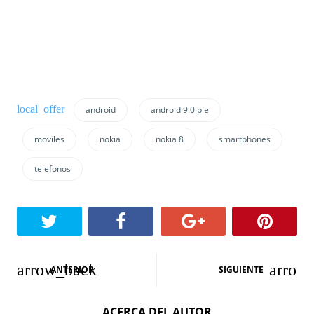
android
android 9.0 pie
moviles
nokia
nokia 8
smartphones
telefonos
N
ANTERIOR
SIGUIENTE
a
ACERCA DEL AUTOR