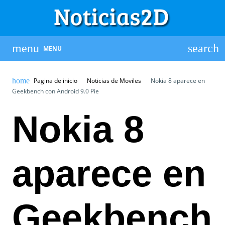
MENU
Pagina de inicio
Noticias de Moviles
Nokia 8 aparece en
Geekbench con Android 9.0 Pie
Nokia 8
aparece en
Geekbench