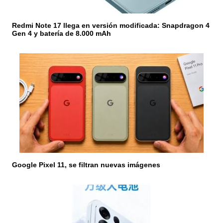
t
r
Redmi Note 17 llega en versión modificada: Snapdragon 4
Gen 4 y batería de 8.000 mAh
a
d
a
s
Google Pixel 11, se filtran nuevas imágenes