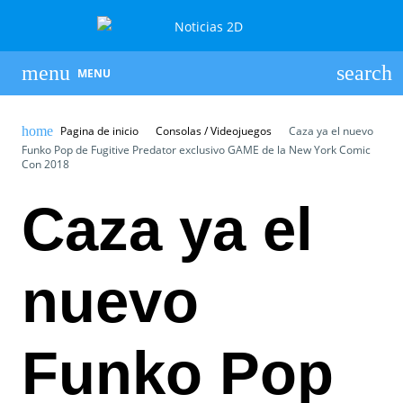
MENU
Pagina de inicio
Consolas / Videojuegos
Caza ya el nuevo
Funko Pop de Fugitive Predator exclusivo GAME de la New York Comic
Con 2018
Caza ya el
nuevo
Funko Pop