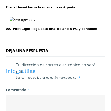
e
Black Desert lanza la nueva clase Agente
e
n
007 First Light llega este final de año a PC y consolas
t
r
DEJA UNA RESPUESTA
a
d
Tu dirección de correo electrónico no será
publicada.
a
Los campos obligatorios están marcados con
*
s
Comentario
*