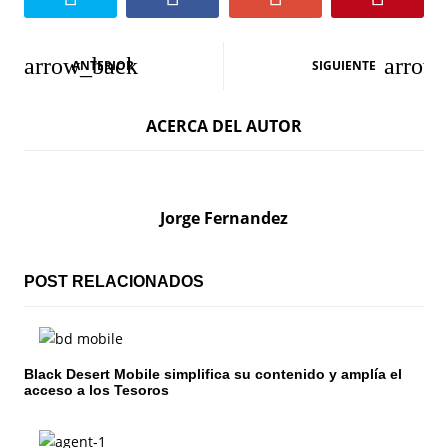
N
ANTERIOR
SIGUIENTE
a
ACERCA DEL AUTOR
v
e
g
Jorge Fernandez
a
c
POST RELACIONADOS
i
ó
Black Desert Mobile simplifica su contenido y amplía el
acceso a los Tesoros
n
d