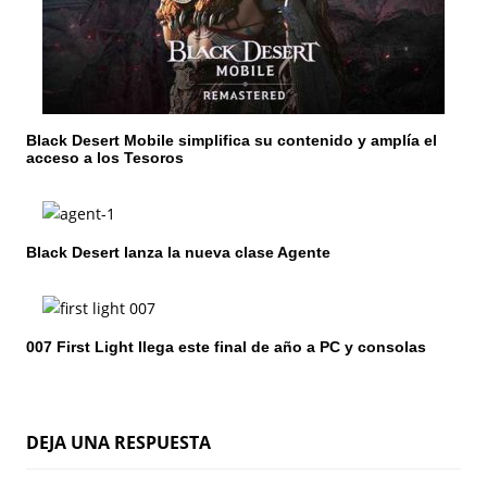
d
e
e
n
Black Desert Mobile simplifica su contenido y amplía el
acceso a los Tesoros
t
r
Black Desert lanza la nueva clase Agente
a
d
a
007 First Light llega este final de año a PC y consolas
s
DEJA UNA RESPUESTA