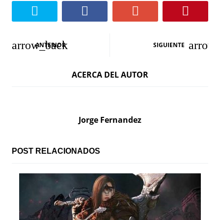
N
ANTERIOR
SIGUIENTE
a
ACERCA DEL AUTOR
v
e
g
Jorge Fernandez
a
c
POST RELACIONADOS
i
ó
n