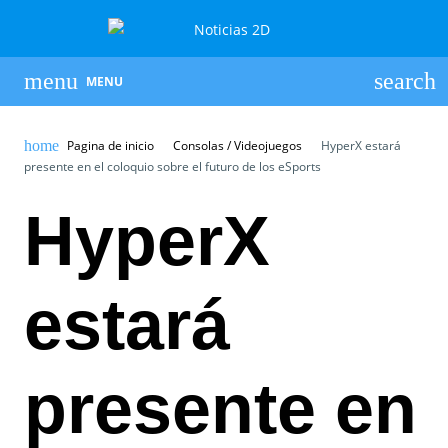
MENU
Pagina de inicio
Consolas / Videojuegos
HyperX estará
presente en el coloquio sobre el futuro de los eSports
HyperX
estará
presente en