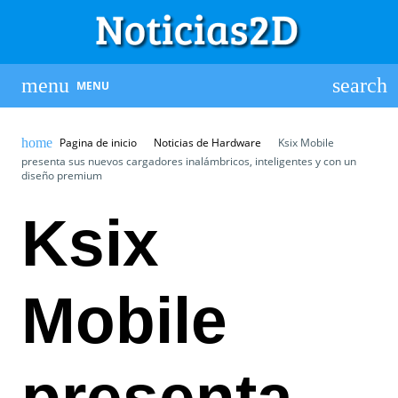
MENU
Pagina de inicio
Noticias de Hardware
Ksix Mobile
presenta sus nuevos cargadores inalámbricos, inteligentes y con un
diseño premium
Ksix
Mobile
presenta