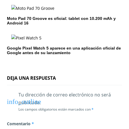
e
e
Moto Pad 70 Groove es oficial: tablet con 10.200 mAh y
Android 16
n
t
Google Pixel Watch 5 aparece en una aplicación oficial de
r
Google antes de su lanzamiento
a
d
DEJA UNA RESPUESTA
a
s
Tu dirección de correo electrónico no será
publicada.
Los campos obligatorios están marcados con
*
Comentario
*