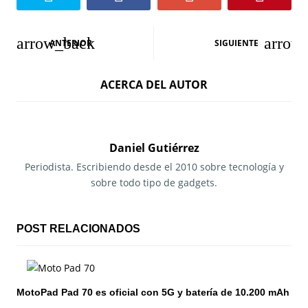
N
ANTERIOR
SIGUIENTE
a
ACERCA DEL AUTOR
v
e
g
Daniel Gutiérrez
a
Periodista. Escribiendo desde el 2010 sobre tecnología y
sobre todo tipo de gadgets.
c
i
POST RELACIONADOS
ó
n
MotoPad Pad 70 es oficial con 5G y batería de 10.200 mAh
d