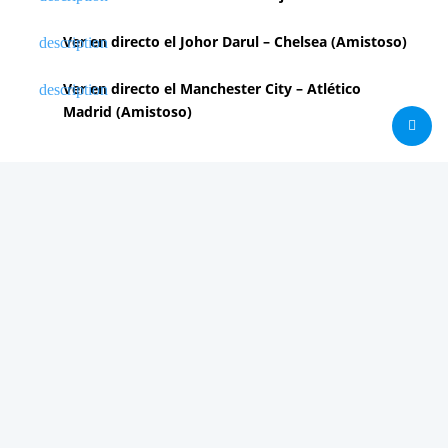
Ver en directo el Johor Darul – Chelsea (Amistoso)
Ver en directo el Manchester City – Atlético
Madrid (Amistoso)
PUBLICIDAD 2
Análisis
Consolas / Videojuegos
Málaga
Málaga CF
News in english