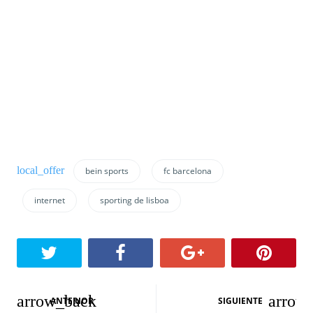
bein sports
fc barcelona
internet
sporting de lisboa
N
ANTERIOR
SIGUIENTE