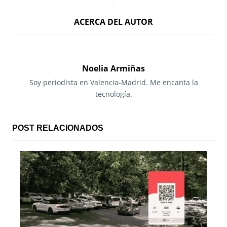
a
ACERCA DEL AUTOR
v
e
g
Noelia Armiñas
a
Soy periodista en Valencia-Madrid. Me encanta la
tecnología.
c
i
POST RELACIONADOS
ó
n
d
e
e