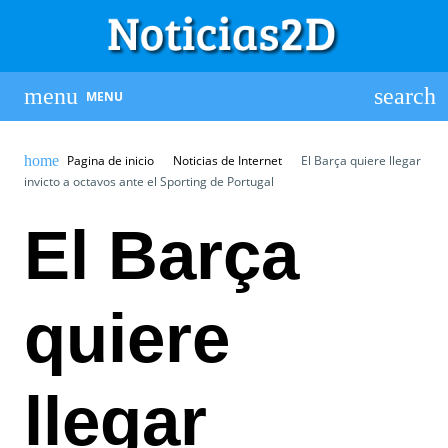
MENU
Pagina de inicio
Noticias de Internet
El Barça quiere llegar
invicto a octavos ante el Sporting de Portugal
El Barça
quiere
llegar