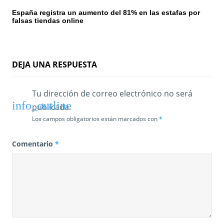
r
España registra un aumento del 81% en las estafas por
falsas tiendas online
a
d
a
DEJA UNA RESPUESTA
s
Tu dirección de correo electrónico no será
publicada.
Los campos obligatorios están marcados con
*
Comentario
*