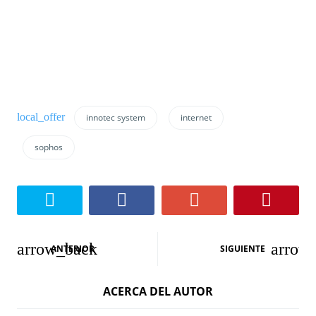
innotec system
internet
sophos
N
ANTERIOR
SIGUIENTE
a
ACERCA DEL AUTOR
v