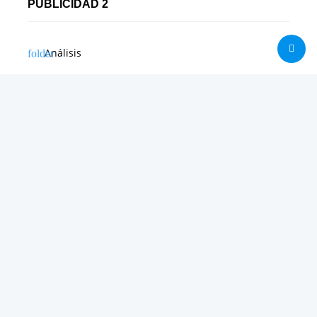
PUBLICIDAD 2
Análisis
Consolas / Videojuegos
Málaga
Málaga CF
News in english
Noticias de Apple
Noticias de Deporte
Noticias de Hardware