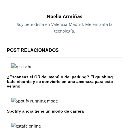
e
g
Noelia Armiñas
a
Soy periodista en Valencia-Madrid. Me encanta la
tecnología.
c
i
POST RELACIONADOS
ó
n
¿Escaneas el QR del menú o del parking? El quishing
d
bate récords y se convierte en una amenaza para este
verano
e
e
n
Spotify ahora tiene un modo de carrera
t