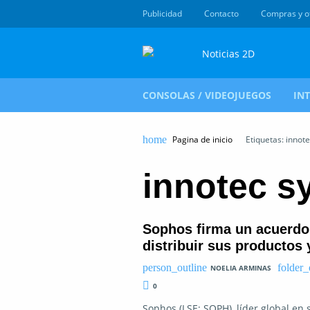
Publicidad
Contacto
Compras y o
CONSOLAS / VIDEOJUEGOS
IN
Pagina de inicio
Etiquetas: innot
innotec s
Sophos firma un acuerdo 
distribuir sus productos
NOELIA ARMINAS
0
Sophos (LSE: SOPH), líder global en