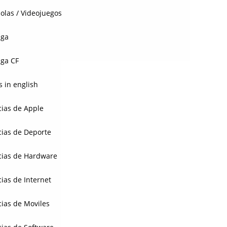
olas / Videojuegos
aga
ga CF
 in english
cias de Apple
cias de Deporte
cias de Hardware
cias de Internet
cias de Moviles