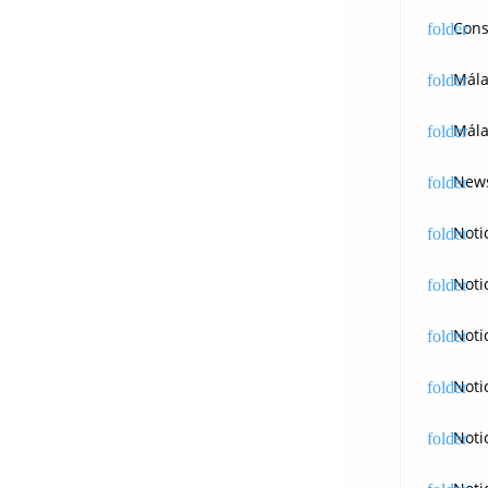
Cons
Mál
Mála
News
Noti
Noti
Noti
Noti
Noti