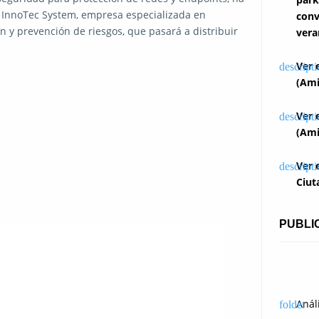
n InnoTec System, empresa especializada en
conv
ón y prevención de riesgos, que pasará a distribuir
vera
Ver 
(Ami
Ver 
(Ami
Ver 
Ciut
PUBLI
Anál