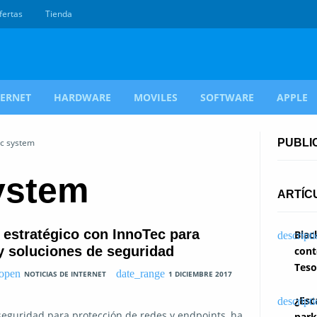
fertas
Tienda
TERNET
HARDWARE
MOVILES
SOFTWARE
APPLE
ec system
PUBLI
ystem
ARTÍC
estratégico con InnoTec para
Blac
 y soluciones de seguridad
cont
Teso
NOTICIAS DE INTERNET
1 DICIEMBRE 2017
¿Esc
 seguridad para protección de redes y endpoints, ha
park