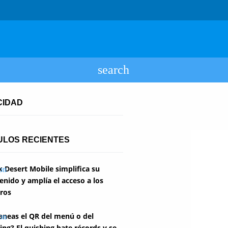
CIDAD
ULOS RECIENTES
k Desert Mobile simplifica su
enido y amplía el acceso a los
ros
aneas el QR del menú o del
ing? El quishing bate récords y se