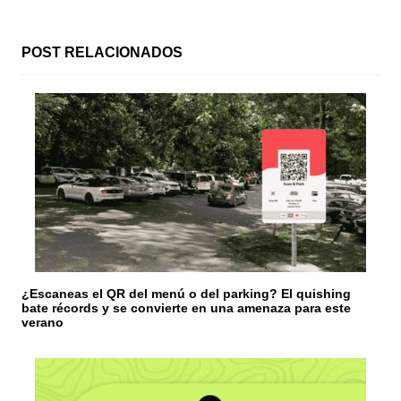
ó
n
POST RELACIONADOS
d
e
e
n
t
r
a
¿Escaneas el QR del menú o del parking? El quishing
d
bate récords y se convierte en una amenaza para este
verano
a
s