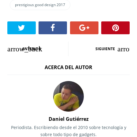
prestigious good design 2017
N
ANTERIOR
SIGUIENTE
a
ACERCA DEL AUTOR
v
e
g
a
c
Daniel Gutiérrez
i
Periodista. Escribiendo desde el 2010 sobre tecnología y
sobre todo tipo de gadgets.