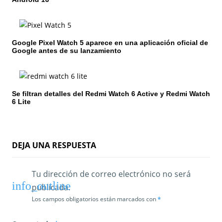
e
e
Google Pixel Watch 5 aparece en una aplicación oficial de
n
Google antes de su lanzamiento
t
r
Se filtran detalles del Redmi Watch 6 Active y Redmi Watch
6 Lite
a
d
a
DEJA UNA RESPUESTA
s
Tu dirección de correo electrónico no será
publicada.
Los campos obligatorios están marcados con
*