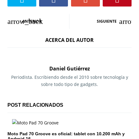
N
ANTERIOR
SIGUIENTE
a
ACERCA DEL AUTOR
v
e
g
Daniel Gutiérrez
a
Periodista. Escribiendo desde el 2010 sobre tecnología y
sobre todo tipo de gadgets.
c
i
POST RELACIONADOS
ó
n
Moto Pad 70 Groove es oficial: tablet con 10.200 mAh y
d
Android 16