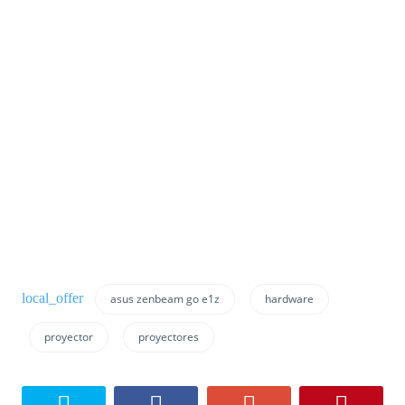
asus zenbeam go e1z
hardware
proyector
proyectores