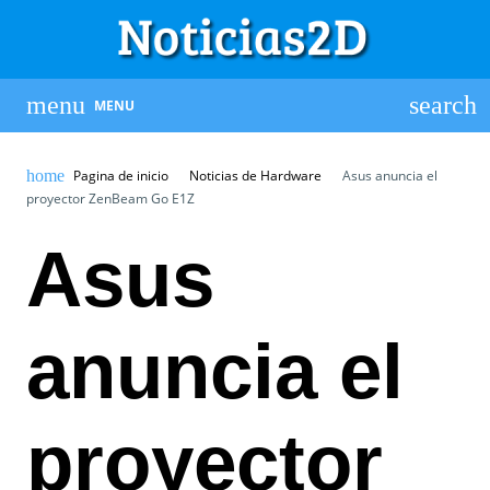
MENU
Pagina de inicio
Noticias de Hardware
Asus anuncia el
proyector ZenBeam Go E1Z
Asus
anuncia el
proyector