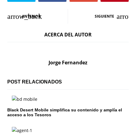
N
ANTERIOR
SIGUIENTE
a
ACERCA DEL AUTOR
v
e
g
Jorge Fernandez
a
c
POST RELACIONADOS
i
ó
Black Desert Mobile simplifica su contenido y amplía el
acceso a los Tesoros
n
d