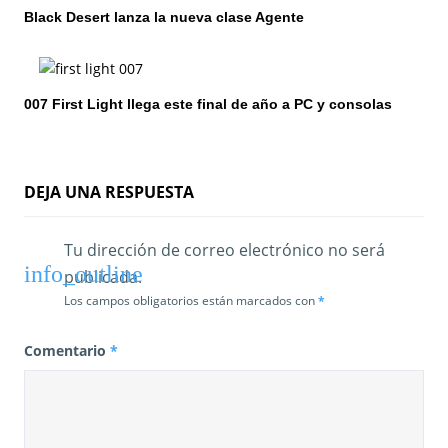
e
Black Desert lanza la nueva clase Agente
e
n
007 First Light llega este final de año a PC y consolas
t
r
DEJA UNA RESPUESTA
a
d
Tu dirección de correo electrónico no será
publicada.
a
Los campos obligatorios están marcados con
*
s
Comentario
*