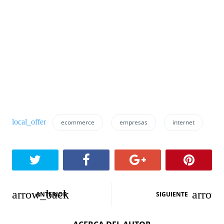
ecommerce
empresas
internet
N
ANTERIOR
SIGUIENTE
a