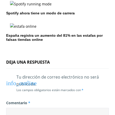
t
r
Spotify ahora tiene un modo de carrera
a
d
España registra un aumento del 81% en las estafas por
falsas tiendas online
a
s
DEJA UNA RESPUESTA
Tu dirección de correo electrónico no será
publicada.
Los campos obligatorios están marcados con
*
Comentario
*