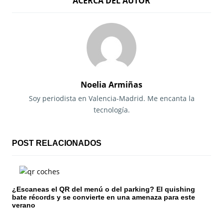
ACERCA DEL AUTOR
v
e
g
a
c
Noelia Armiñas
i
Soy periodista en Valencia-Madrid. Me encanta la
tecnología.
ó
n
POST RELACIONADOS
d
e
¿Escaneas el QR del menú o del parking? El quishing
e
bate récords y se convierte en una amenaza para este
verano
n