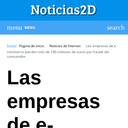
MENU
Pagina de inicio
Noticias de Internet
Las empresas de e-
commerce pierden más de 100 millones de euros por fraude del
consumidor
Las
empresas
de e-