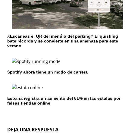
e
n
t
¿Escaneas el QR del menú o del parking? El quishing
r
bate récords y se convierte en una amenaza para este
verano
a
d
Spotify ahora tiene un modo de carrera
a
s
España registra un aumento del 81% en las estafas por
falsas tiendas online
DEJA UNA RESPUESTA