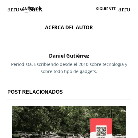
N
ANTERIOR
SIGUIENTE
a
ACERCA DEL AUTOR
v
e
g
Daniel Gutiérrez
a
Periodista. Escribiendo desde el 2010 sobre tecnología y
sobre todo tipo de gadgets.
c
i
POST RELACIONADOS
ó
n
d
e