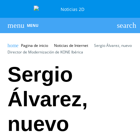
MENU
Pagina de inicio
Noticias de Internet
Sergio Álvarez, nuevo
Director de Modernización de KONE Ibérica
Sergio
Álvarez,
nuevo