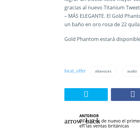
gracias al nuevo Titanium Tweet
– MÁS ELEGANTE. El Gold Phanto
un baño en oro rosa de 22 quila
Gold Phantom estará disponible 
altavoces
audio
N
ANTERIOR
FIFA 17 es de nuevo el prime
a
en las ventas británicas
v