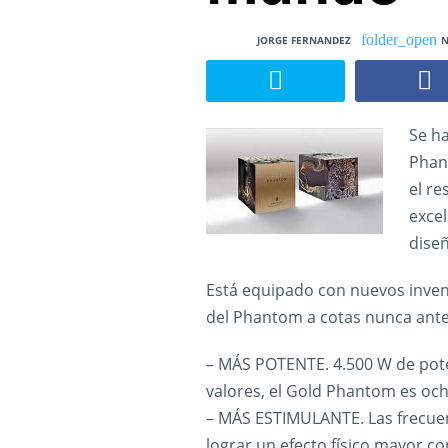
JORGE FERNANDEZ
N
Se h
Phan
el re
excel
diseñ
Está equipado con nuevos inven
del Phantom a cotas nunca antes
– MÁS POTENTE. 4.500 W de pote
valores, el Gold Phantom es oc
– MÁS ESTIMULANTE. Las frecuenc
lograr un efecto físico mayor co