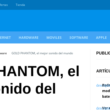
fertas
Tienda
TERNET
HARDWARE
MOVILES
SOFTWARE
APPLE
dware
GOLD PHANTOM, el mejor sonido del mundo
PUBLI
HANTOM, el
ARTÍC
nido del
Redm
modi
bate
Ver 