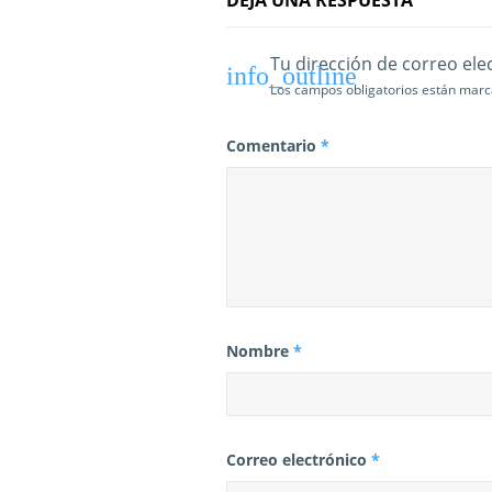
t
DEJA UNA RESPUESTA
r
Tu dirección de correo ele
a
Los campos obligatorios están mar
d
Comentario
*
a
s
Nombre
*
Correo electrónico
*