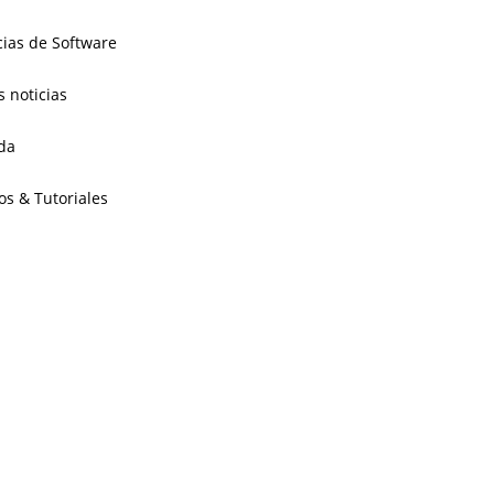
cias de Software
s noticias
da
os & Tutoriales