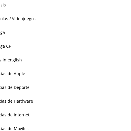
isis
olas / Videojuegos
aga
ga CF
 in english
cias de Apple
cias de Deporte
cias de Hardware
cias de Internet
cias de Moviles