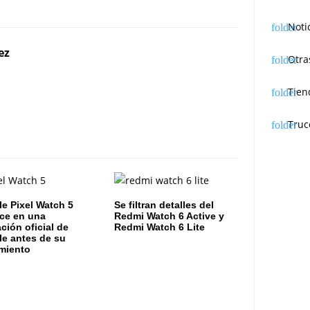
Noti
ez
Otra
Tien
Truc
e Pixel Watch 5
Se filtran detalles del
ce en una
Redmi Watch 6 Active y
ación oficial de
Redmi Watch 6 Lite
e antes de su
miento