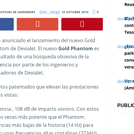
Reus
OTICIAS DE HARDWARE
10 OCTUBRE 2016
0
Blac
cont
Teso
a anunciado el lanzamiento del nuevo Gold
¿Esc
tom de Devialet. El nuevo
Gold Phantom
es
park
sultado de una búsqueda obsesiva de la
conv
encia por parte de los ingenieros y
vera
adores de Devialet.
Ver 
tos patentados que elevan las prestaciones
(Ami
 vistas:
PUBLI
ncia , 108 dB de impacto sonoro. Con estos
ho veces más potente que el Phantom.
ias más bajas de la historia (14 Hz) para
n unas frecuencias altas cristalinas (27 kHz)