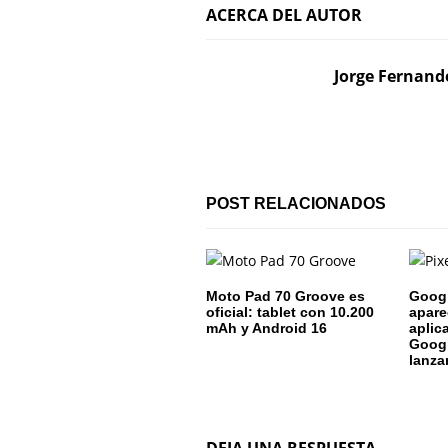
ACERCA DEL AUTOR
e
g
Jorge Fernand
a
c
i
POST RELACIONADOS
ó
n
d
Moto Pad 70 Groove es
Googl
oficial: tablet con 10.200
apare
e
mAh y Android 16
aplic
Googl
lanza
e
n