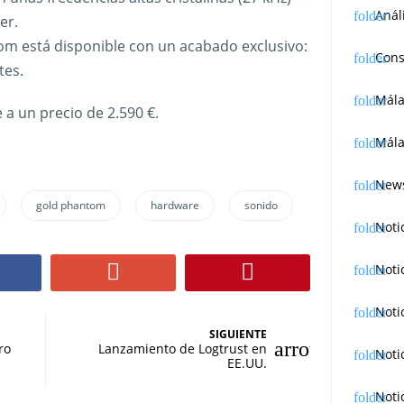
Anál
er.
m está disponible con un acabado exclusivo:
Cons
tes.
Mál
a un precio de 2.590 €.
Mála
News
gold phantom
hardware
sonido
Noti
Noti
Noti
SIGUIENTE
ro
Lanzamiento de Logtrust en
Noti
EE.UU.
Noti