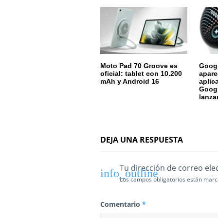
n
d
e
e
Moto Pad 70 Groove es
Googl
oficial: tablet con 10.200
apare
n
mAh y Android 16
aplic
Googl
t
lanza
r
a
DEJA UNA RESPUESTA
d
a
Tu dirección de correo ele
Los campos obligatorios están mar
s
Comentario
*