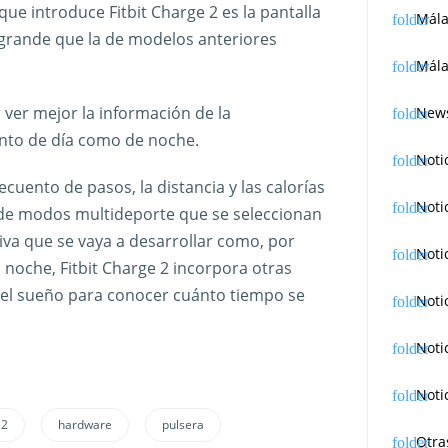
ue introduce Fitbit Charge 2 es la pantalla
Mál
grande que la de modelos anteriores
Mála
 ver mejor la información de la
News
anto de día como de noche.
Noti
ecuento de pasos, la distancia y las calorías
Noti
de modos multideporte que se seleccionan
tiva que se vaya a desarrollar como, por
Noti
 noche, Fitbit Charge 2 incorpora otras
 el sueño para conocer cuánto tiempo se
Noti
Noti
Noti
 2
hardware
pulsera
Otra