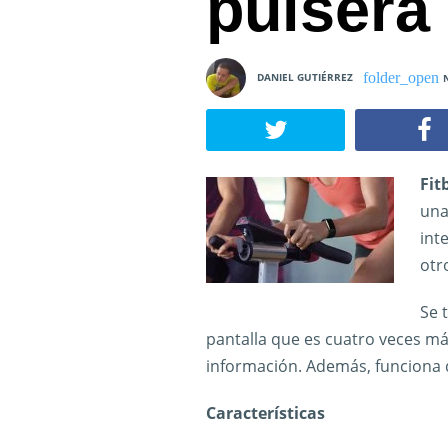
pulsera 
DANIEL GUTIÉRREZ
Fit
una
int
otr
Se 
pantalla que es cuatro veces má
información. Además, funciona d
Características