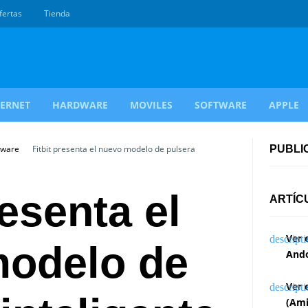
fertas
Tienda
TERNET
HARDWARE
MOVILES
SOFTWARE
APPLE
dware
Fitbit presenta el nuevo modelo de pulsera
PUBLI
resenta el
ARTÍC
Ver 
odelo de
Ando
Ver 
(Ami