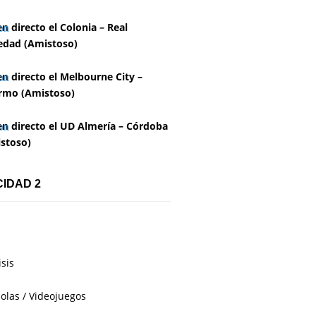
en directo el Colonia – Real
edad (Amistoso)
en directo el Melbourne City –
rmo (Amistoso)
en directo el UD Almería – Córdoba
stoso)
CIDAD 2
isis
olas / Videojuegos