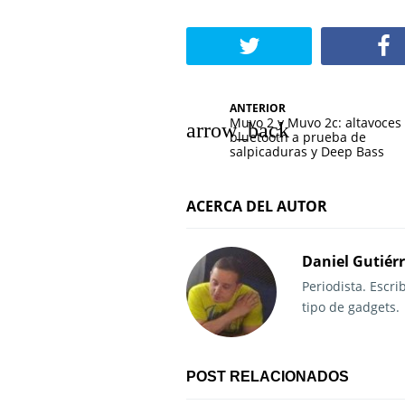
N
ANTERIOR
Muvo 2 y Muvo 2c: altavoces
a
bluetooth a prueba de
salpicaduras y Deep Bass
v
e
ACERCA DEL AUTOR
g
Daniel Gutiér
a
Periodista. Escr
c
tipo de gadgets.
i
ó
POST RELACIONADOS