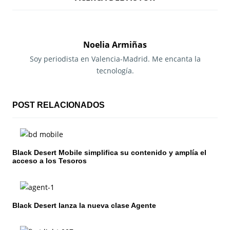
v
e
g
Noelia Armiñas
a
Soy periodista en Valencia-Madrid. Me encanta la
tecnología.
c
i
POST RELACIONADOS
ó
n
Black Desert Mobile simplifica su contenido y amplía el
d
acceso a los Tesoros
e
e
Black Desert lanza la nueva clase Agente
n