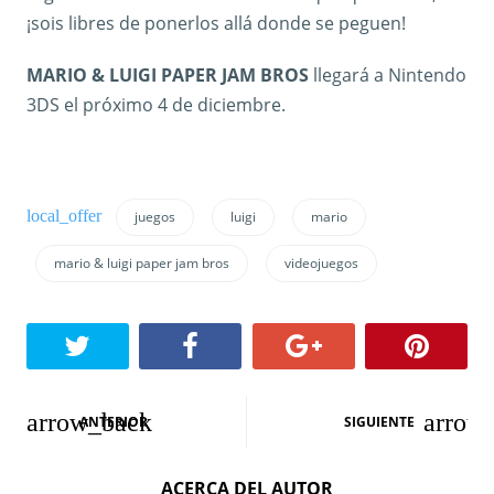
¡sois libres de ponerlos allá donde se peguen!
MARIO & LUIGI PAPER JAM BROS
llegará a Nintendo
3DS el próximo 4 de diciembre.
juegos
luigi
mario
mario & luigi paper jam bros
videojuegos
N
ANTERIOR
SIGUIENTE
a
ACERCA DEL AUTOR