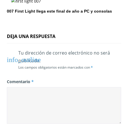
t
007 First Light llega este final de año a PC y consolas
r
a
d
DEJA UNA RESPUESTA
a
Tu dirección de correo electrónico no será
s
publicada.
Los campos obligatorios están marcados con
*
Comentario
*