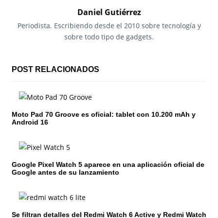
g
Daniel Gutiérrez
a
Periodista. Escribiendo desde el 2010 sobre tecnología y
sobre todo tipo de gadgets.
c
i
POST RELACIONADOS
ó
n
Moto Pad 70 Groove es oficial: tablet con 10.200 mAh y
d
Android 16
e
e
Google Pixel Watch 5 aparece en una aplicación oficial de
n
Google antes de su lanzamiento
t
r
Se filtran detalles del Redmi Watch 6 Active y Redmi Watch