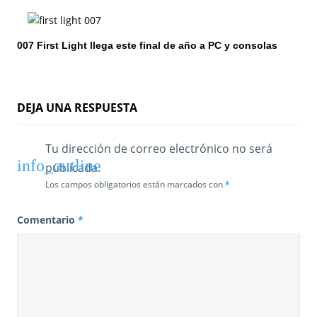
n
t
007 First Light llega este final de año a PC y consolas
r
a
d
DEJA UNA RESPUESTA
a
Tu dirección de correo electrónico no será
s
publicada.
Los campos obligatorios están marcados con
*
Comentario
*