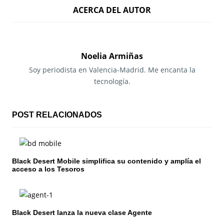
ACERCA DEL AUTOR
v
e
g
Noelia Armiñas
a
Soy periodista en Valencia-Madrid. Me encanta la
tecnología.
c
i
POST RELACIONADOS
ó
n
Black Desert Mobile simplifica su contenido y amplía el
d
acceso a los Tesoros
e
e
Black Desert lanza la nueva clase Agente