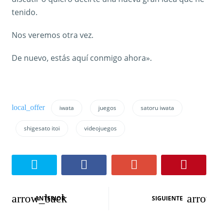
tenido.
Nos veremos otra vez.
De nuevo, estás aquí conmigo ahora».
iwata
juegos
satoru iwata
shigesato itoi
videojuegos
N
ANTERIOR
SIGUIENTE
a