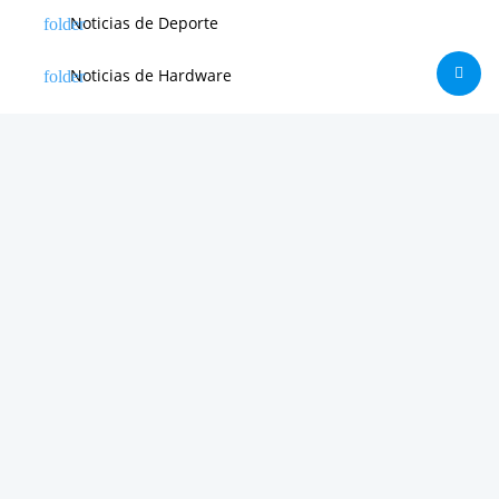
Noticias de Deporte
Noticias de Hardware
Noticias de Internet
Noticias de Moviles
Noticias de Software
Otras noticias
Tienda
Trucos & Tutoriales