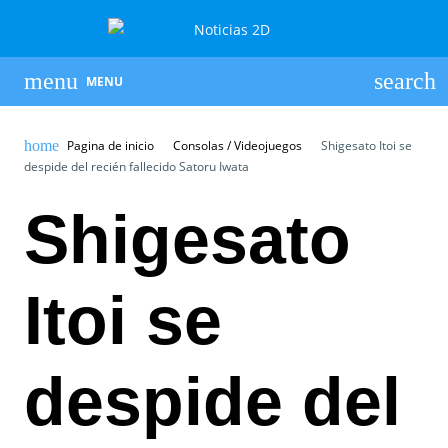
MENU
Pagina de inicio
Consolas / Videojuegos
Shigesato Itoi se
despide del recién fallecido Satoru Iwata
Shigesato
Itoi se
despide del