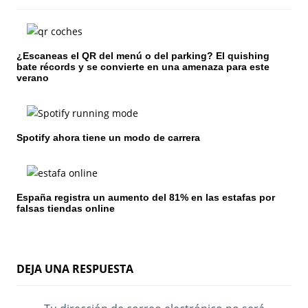
ó
n
¿Escaneas el QR del menú o del parking? El quishing
d
bate récords y se convierte en una amenaza para este
verano
e
e
n
Spotify ahora tiene un modo de carrera
t
r
España registra un aumento del 81% en las estafas por
falsas tiendas online
a
d
a
DEJA UNA RESPUESTA
s