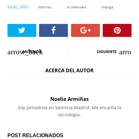
internet
io sakisaka
manga
N
ANTERIOR
SIGUIENTE
a
ACERCA DEL AUTOR
v
e
g
Noelia Armiñas
a
Soy periodista en Valencia-Madrid. Me encanta la
tecnología.
c
i
POST RELACIONADOS