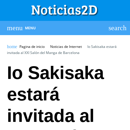
MENU
Pagina de inicio
Noticias de Internet
Io Sakisaka estará
invitada al XXI Salón del Manga de Barcelona
Io Sakisaka
estará
invitada al