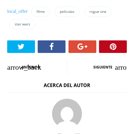
filme
peliculas
rogue one
star wars
N
ANTERIOR
SIGUIENTE
a
ACERCA DEL AUTOR
v
e
g
a
c