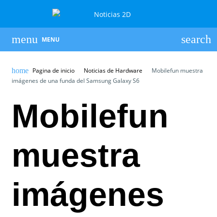
MENU
Pagina de inicio
Noticias de Hardware
Mobilefun muestra
imágenes de una funda del Samsung Galaxy S6
Mobilefun
muestra
imágenes