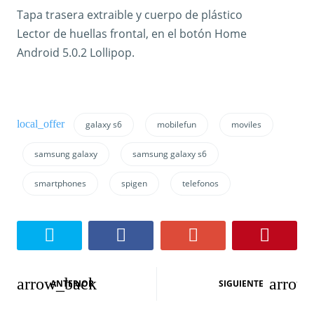
Tapa trasera extraible y cuerpo de plástico
Lector de huellas frontal, en el botón Home
Android 5.0.2 Lollipop.
galaxy s6
mobilefun
moviles
samsung galaxy
samsung galaxy s6
smartphones
spigen
telefonos
N
ANTERIOR
SIGUIENTE
a