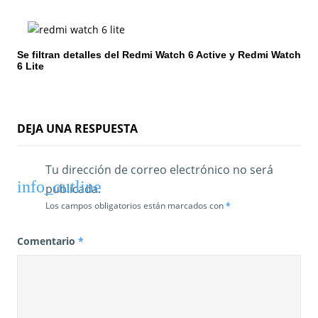
t
r
Se filtran detalles del Redmi Watch 6 Active y Redmi Watch
6 Lite
a
d
a
DEJA UNA RESPUESTA
s
Tu dirección de correo electrónico no será
publicada.
Los campos obligatorios están marcados con
*
Comentario
*