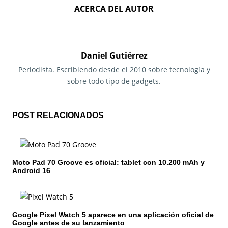
ACERCA DEL AUTOR
v
e
g
Daniel Gutiérrez
a
Periodista. Escribiendo desde el 2010 sobre tecnología y
sobre todo tipo de gadgets.
c
i
POST RELACIONADOS
ó
n
Moto Pad 70 Groove es oficial: tablet con 10.200 mAh y
d
Android 16
e
e
Google Pixel Watch 5 aparece en una aplicación oficial de
n
Google antes de su lanzamiento