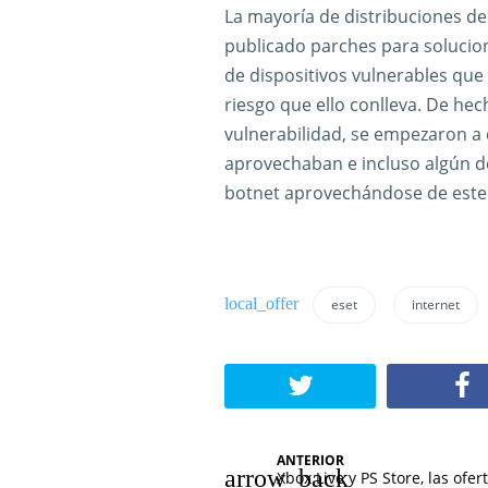
La mayoría de distribuciones de
publicado parches para solucio
de dispositivos vulnerables que 
riesgo que ello conlleva. De he
vulnerabilidad, se empezaron a
aprovechaban e incluso algún d
botnet aprovechándose de este 
eset
internet
N
ANTERIOR
Xbox Live y PS Store, las ofer