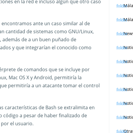
ones en la red e incluso algún que otro caso
Mál
Mála
s encontramos ante un caso similar al de
ran cantidad de sistemas como GNU/Linux,
News
s, además de a un buen puñado de
tados y que integrarían el conocido como
Noti
Noti
ntérprete de comandos que se incluye por
Noti
ux, Mac OS X y Android, permitiría la
que permitiría a un atacante tomar el control
Noti
Noti
s características de Bash se extralimita en
o código a pesar de haber finalizado de
Noti
por el usuario.
Otra