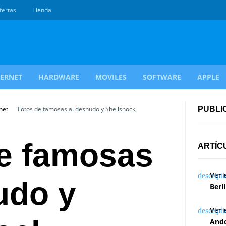
fertas
Tienda
TERNET
HARDWARE
MOVILES
SOFTWARE
APPLE
net
Fotos de famosas al desnudo y Shellshock,
PUBLI
e famosas
ARTÍC
Ver 
udo y
Berl
Ver 
Ando