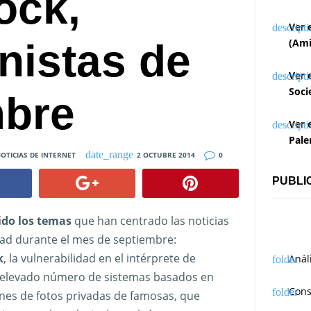
ock,
Ver 
nistas de
(Ami
Ver 
Soci
mbre
Ver 
Pale
OTICIAS DE INTERNET
2 OCTUBRE 2014
0
PUBLI
ido los temas
que han centrado las noticias
ad durante el mes de septiembre:
k
, la vulnerabilidad en el intérprete de
Anál
 elevado número de sistemas basados en
Cons
ciones de fotos privadas de famosas, que