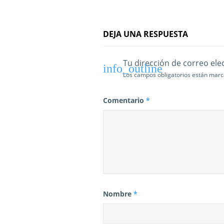
n
t
DEJA UNA RESPUESTA
r
a
Tu dirección de correo ele
Los campos obligatorios están mar
d
a
Comentario
*
s
Nombre
*