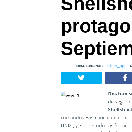
Shellsh
protago
Septie
JORGE FERNANDEZ
N
Dos han s
de segurid
Shellshoc
comandos Bash -incluido en un
UNIX-, y, sobre todo, las filtra