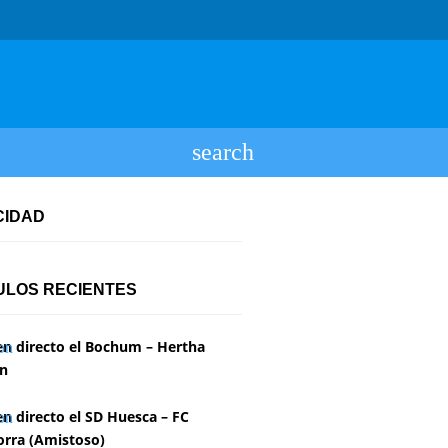
CIDAD
ULOS RECIENTES
en directo el Bochum – Hertha
in
en directo el SD Huesca – FC
rra (Amistoso)