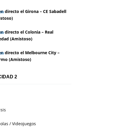
en directo el Girona – CE Sabadell
stoso)
en directo el Colonia – Real
edad (Amistoso)
en directo el Melbourne City –
rmo (Amistoso)
CIDAD 2
isis
olas / Videojuegos