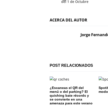
a
del 1 de Octubre
v
e
ACERCA DEL AUTOR
g
Jorge Fernand
a
c
i
ó
POST RELACIONADOS
n
d
¿Escaneas el QR del
Spoti
e
menú o del parking? El
modo 
quishing bate récords y
se convierte en una
e
amenaza para este verano