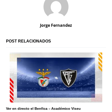
g
a
c
Jorge Fernandez
i
ó
POST RELACIONADOS
n
d
e
e
n
t
r
Ver en directo el Benfica – Académico Viseu