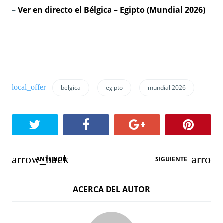
–
Ver en directo el Bélgica – Egipto (Mundial 2026)
belgica
egipto
mundial 2026
N
ANTERIOR
SIGUIENTE
a
ACERCA DEL AUTOR
v
e