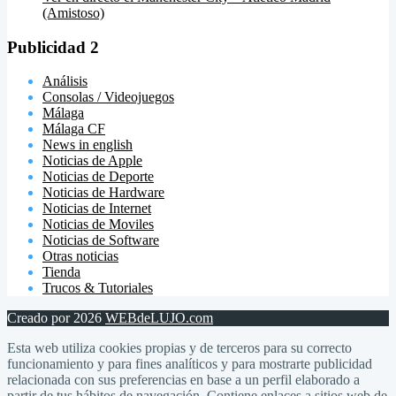
(Amistoso)
Publicidad 2
Análisis
Consolas / Videojuegos
Málaga
Málaga CF
News in english
Noticias de Apple
Noticias de Deporte
Noticias de Hardware
Noticias de Internet
Noticias de Moviles
Noticias de Software
Otras noticias
Tienda
Trucos & Tutoriales
Creado por 2026
WEBdeLUJO.com
Esta web utiliza cookies propias y de terceros para su correcto
funcionamiento y para fines analíticos y para mostrarte publicidad
relacionada con sus preferencias en base a un perfil elaborado a
partir de tus hábitos de navegación. Contiene enlaces a sitios web de