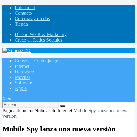
Publicidad
Contacto
Compras y ofertas
Tienda
Diseño WEB & Marketing
Crece en Redes Sociales
Consolas / Videojuegos
Internet
Hardware
Moviles
Software
Apple
Menu
Pagina de inicio
Noticias de Internet
Mobile Spy lanza una nueva
versión
Mobile Spy lanza una nueva versión