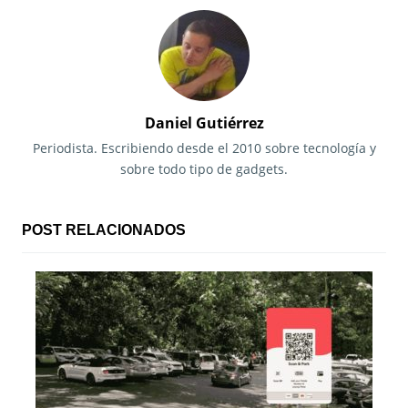
e
g
a
c
Daniel Gutiérrez
i
Periodista. Escribiendo desde el 2010 sobre tecnología y
sobre todo tipo de gadgets.
ó
n
POST RELACIONADOS
d
e
e
n
t