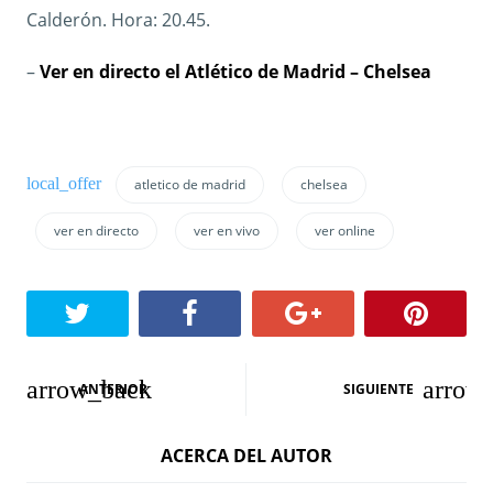
Calderón. Hora: 20.45.
–
Ver en directo el Atlético de Madrid – Chelsea
atletico de madrid
chelsea
ver en directo
ver en vivo
ver online
N
ANTERIOR
SIGUIENTE
a
ACERCA DEL AUTOR
v