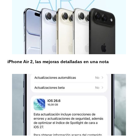
d
e
e
n
t
r
iPhone Air 2, las mejoras detalladas en una nota
a
d
a
s