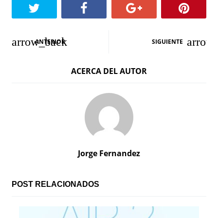
N
ANTERIOR
SIGUIENTE
a
ACERCA DEL AUTOR
v
e
g
a
c
Jorge Fernandez
i
ó
POST RELACIONADOS
n