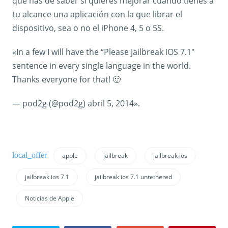
que has de saber si quieres mejorar cuando tienes a
tu alcance una aplicación con la que librar el
dispositivo, sea o no el iPhone 4, 5 o 5S.
«In a few I will have the “Please jailbreak iOS 7.1″
sentence in every single language in the world.
Thanks everyone for that! 🙂
— pod2g (@pod2g) abril 5, 2014».
apple
jailbreak
jailbreak ios
jailbreak ios 7.1
jailbreak ios 7.1 untethered
Noticias de Apple