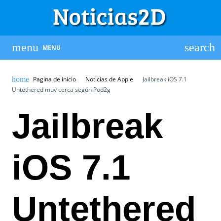
MENU
Pagina de inicio
Noticias de Apple
Jailbreak iOS 7.1
Untethered muy cerca según Pod2g
Jailbreak
iOS 7.1
Untethered