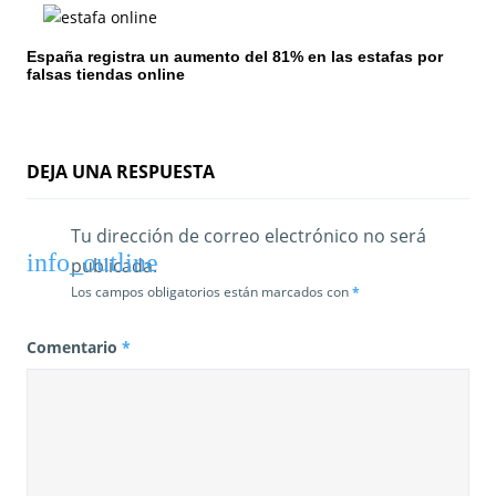
t
r
España registra un aumento del 81% en las estafas por
falsas tiendas online
a
d
a
DEJA UNA RESPUESTA
s
Tu dirección de correo electrónico no será
publicada.
Los campos obligatorios están marcados con
*
Comentario
*