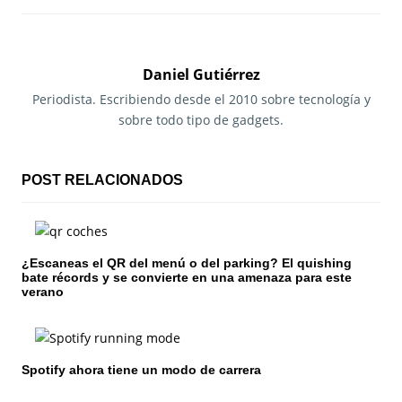
v
e
g
Daniel Gutiérrez
a
Periodista. Escribiendo desde el 2010 sobre tecnología y
sobre todo tipo de gadgets.
c
i
POST RELACIONADOS
ó
n
¿Escaneas el QR del menú o del parking? El quishing
d
bate récords y se convierte en una amenaza para este
verano
e
e
n
Spotify ahora tiene un modo de carrera