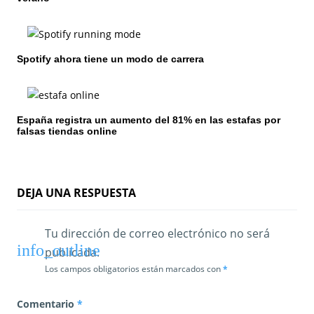
d
e
Spotify ahora tiene un modo de carrera
e
n
España registra un aumento del 81% en las estafas por
t
falsas tiendas online
r
a
DEJA UNA RESPUESTA
d
a
Tu dirección de correo electrónico no será
publicada.
s
Los campos obligatorios están marcados con
*
Comentario
*