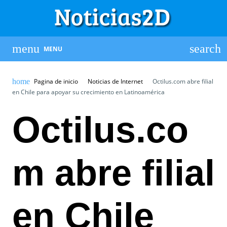
MENU
Pagina de inicio
Noticias de Internet
Octilus.com abre filial
en Chile para apoyar su crecimiento en Latinoamérica
Octilus.co
m abre filial
en Chile