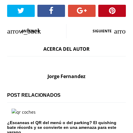
N
ANTERIOR
SIGUIENTE
a
ACERCA DEL AUTOR
v
e
g
Jorge Fernandez
a
c
POST RELACIONADOS
i
ó
¿Escaneas el QR del menú o del parking? El quishing
bate récords y se convierte en una amenaza para este
n
verano