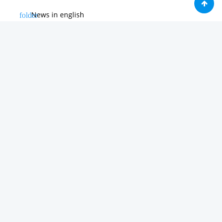
News in english
Noticias de Apple
Noticias de Deporte
Noticias de Hardware
Noticias de Internet
Noticias de Moviles
Noticias de Software
Otras noticias
Tienda