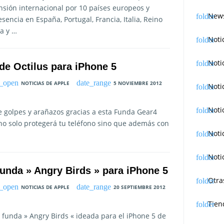
nsión internacional por 10 países europeos y
News
encia en España, Portugal, Francia, Italia, Reino
ia y …
Noti
Noti
de Octilus para iPhone 5
NOTICIAS DE APPLE
5 NOVIEMBRE 2012
Noti
Noti
e golpes y arañazos gracias a esta Funda Gear4
 no solo protegerá tu teléfono sino que además con
Noti
Noti
funda » Angry Birds » para iPhone 5
Otra
NOTICIAS DE APPLE
20 SEPTIEMBRE 2012
Tien
 funda » Angry Birds « ideada para el iPhone 5 de