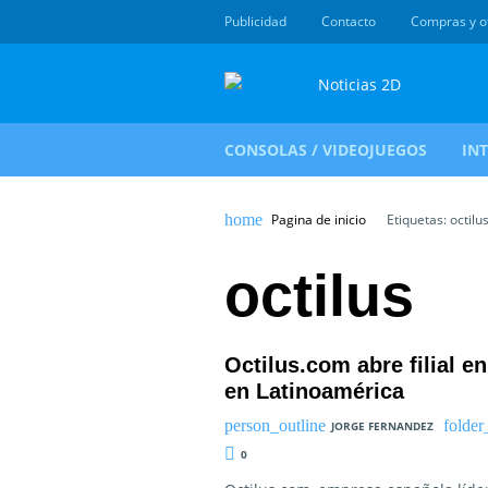
Publicidad
Contacto
Compras y o
CONSOLAS / VIDEOJUEGOS
IN
Pagina de inicio
Etiquetas: octilu
octilus
Octilus.com abre filial e
en Latinoamérica
JORGE FERNANDEZ
0