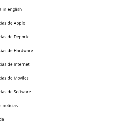
 in english
cias de Apple
cias de Deporte
cias de Hardware
cias de Internet
cias de Moviles
cias de Software
s noticias
da