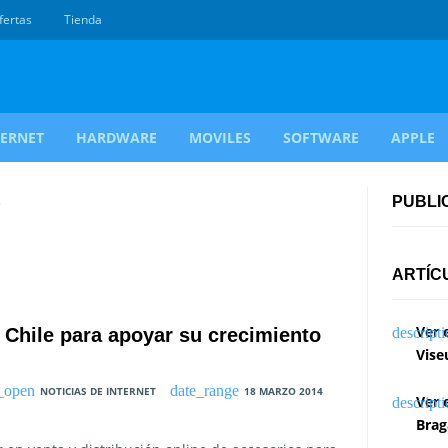
fertas
Tienda
TERNET
HARDWARE
MOVILES
SOFTWARE
APPLE
s
PUBLI
ARTÍC
Ver 
n Chile para apoyar su crecimiento
Vise
NOTICIAS DE INTERNET
18 MARZO 2014
Ver 
Brag