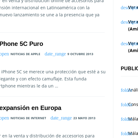
 en venta y distribución online de accesorios para
Ver 
nsión internacional en Latinoamérica con la
te nuevo lanzamiento se une a la presencia que ya
Ver 
(Ami
 iPhone 5C Puro
Ver 
(Ami
NOTICIAS DE APPLE
9 OCTUBRE 2013
PUBLI
 iPhone 5C se merece una protección que esté a su
egante y con efecto camuflaje. Esta funda
tphone mientras le da un …
Anál
Cons
 expansión en Europa
NOTICIAS DE INTERNET
23 MAYO 2013
Mál
Mála
 en la venta y distribución de accesorios para