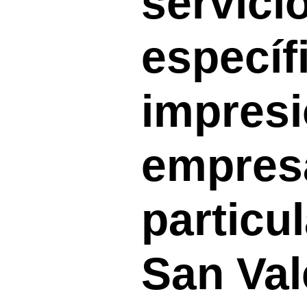
servici
específ
impresi
empres
particu
San Val