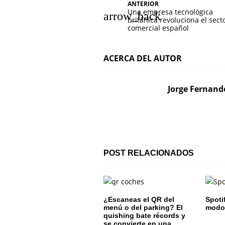
N
ANTERIOR
Una empresa tecnológica
a
británica revoluciona el sect
comercial español
v
e
ACERCA DEL AUTOR
g
Jorge Fernand
a
c
i
ó
POST RELACIONADOS
n
d
¿Escaneas el QR del
Spoti
e
menú o del parking? El
modo 
quishing bate récords y
se convierte en una