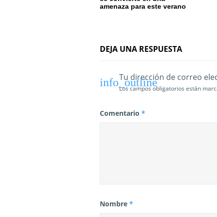
e
amenaza para este verano
n
t
DEJA UNA RESPUESTA
r
a
Tu dirección de correo ele
Los campos obligatorios están mar
d
a
Comentario
*
s
Nombre
*