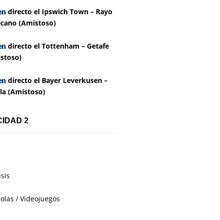
en directo el Ipswich Town – Rayo
ecano (Amistoso)
en directo el Tottenham – Getafe
stoso)
en directo el Bayer Leverkusen –
lla (Amistoso)
CIDAD 2
isis
olas / Videojuegos