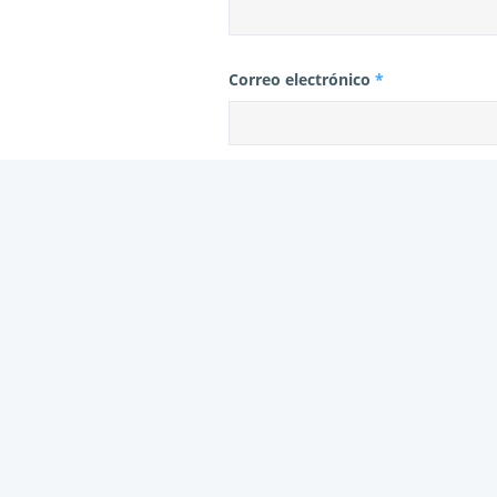
Correo electrónico
*
Web
Este sitio usa Akismet para reducir
tus comentarios.