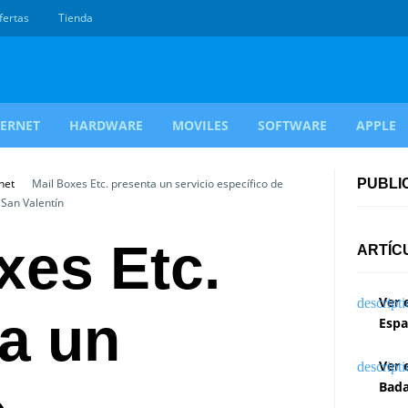
fertas
Tienda
TERNET
HARDWARE
MOVILES
SOFTWARE
APPLE
net
Mail Boxes Etc. presenta un servicio específico de
PUBLI
 San Valentín
xes Etc.
ARTÍC
Ver 
a un
Espa
Ver 
Bada