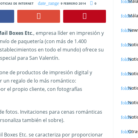
Mál
OTICIAS DE INTERNET
9 FEBRERO 2014
0
Mála
News
ail Boxes Etc
., empresa líder en impresión y
nvío de paquetería (con más de 1.400
Noti
stablecimientos en todo el mundo) ofrece su
special para San Valentín.
Noti
one de productos de impresión digital y
Noti
r un regalo de lo más romántico:
Noti
or el propio cliente, con fotografías
Noti
de fotos. Invitaciones para cenas románticas
Noti
rsonaliza también el sobre).
Otra
il Boxes Etc. se caracteriza por proporcionar