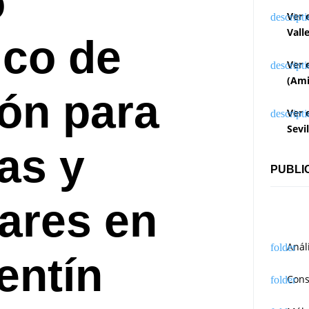
o
Ver 
Vall
ico de
Ver 
(Ami
ón para
Ver 
Sevi
as y
PUBLI
lares en
Anál
entín
Cons