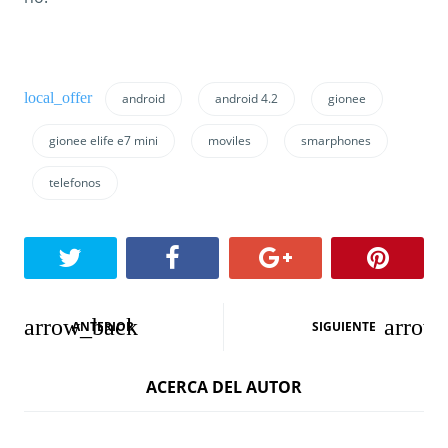
android
android 4.2
gionee
gionee elife e7 mini
moviles
smarphones
telefonos
N
ANTERIOR
SIGUIENTE
a
ACERCA DEL AUTOR
v
e