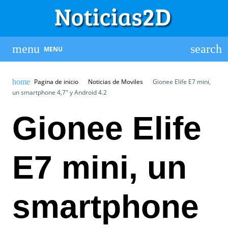
MENU
Pagina de inicio
Noticias de Moviles
Gionee Elife E7 mini,
un smartphone 4,7″ y Android 4.2
Gionee Elife
E7 mini, un
smartphone