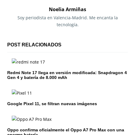
g
Noelia Armiñas
a
Soy periodista en Valencia-Madrid. Me encanta la
tecnología.
c
i
POST RELACIONADOS
ó
n
Redmi Note 17 llega en versión modificada: Snapdragon 4
d
Gen 4 y batería de 8.000 mAh
e
e
Google Pixel 11, se filtran nuevas imágenes
n
t
Oppo confirma oficialmente el Oppo A7 Pro Max con una
r
enorme batería