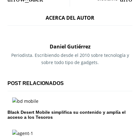
a
ACERCA DEL AUTOR
v
e
g
Daniel Gutiérrez
a
Periodista. Escribiendo desde el 2010 sobre tecnología y
sobre todo tipo de gadgets.
c
i
POST RELACIONADOS
ó
n
Black Desert Mobile simplifica su contenido y amplía el
d
acceso a los Tesoros
e
e