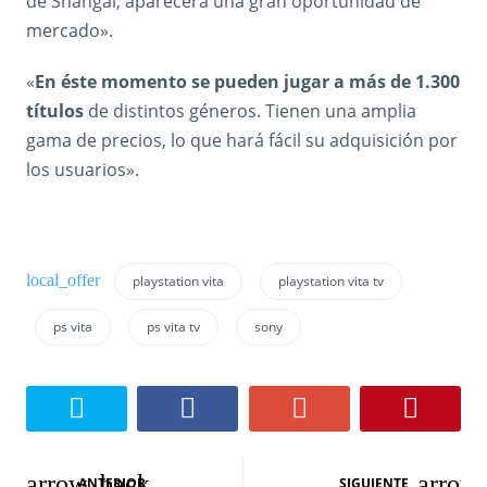
de Shangai, aparecerá una gran oportunidad de
mercado».
«
En éste momento se pueden jugar a más de 1.300
títulos
de distintos géneros. Tienen una amplia
gama de precios, lo que hará fácil su adquisición por
los usuarios».
playstation vita
playstation vita tv
ps vita
ps vita tv
sony
N
ANTERIOR
SIGUIENTE