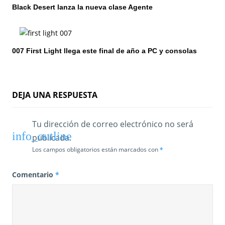
Black Desert lanza la nueva clase Agente
n
t
007 First Light llega este final de año a PC y consolas
r
a
d
DEJA UNA RESPUESTA
a
Tu dirección de correo electrónico no será
s
publicada.
Los campos obligatorios están marcados con
*
Comentario
*