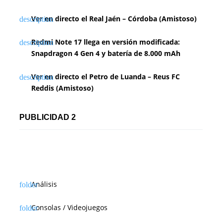
n
Ver en directo el Real Jaén – Córdoba (Amistoso)
d
Redmi Note 17 llega en versión modificada:
e
Snapdragon 4 Gen 4 y batería de 8.000 mAh
e
Ver en directo el Petro de Luanda – Reus FC
n
Reddis (Amistoso)
t
PUBLICIDAD 2
r
a
d
a
Análisis
s
Consolas / Videojuegos