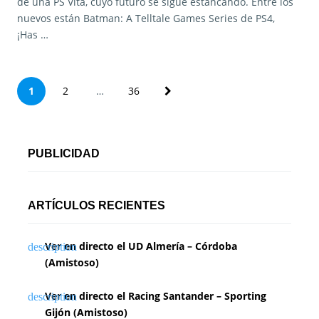
de una PS Vita, cuyo futuro se sigue estancando. Entre los
nuevos están Batman: A Telltale Games Series de PS4,
¡Has …
P
1
2
…
36
a
g
PUBLICIDAD
i
n
ARTÍCULOS RECIENTES
a
Ver en directo el UD Almería – Córdoba
c
(Amistoso)
i
Ver en directo el Racing Santander – Sporting
ó
Gijón (Amistoso)