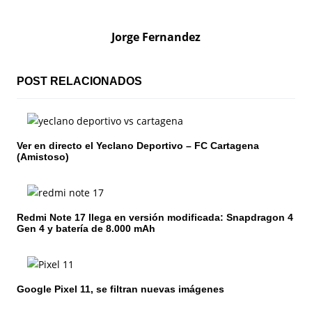
e
g
Jorge Fernandez
a
c
POST RELACIONADOS
i
ó
Ver en directo el Yeclano Deportivo – FC Cartagena
(Amistoso)
n
d
e
Redmi Note 17 llega en versión modificada: Snapdragon 4
Gen 4 y batería de 8.000 mAh
e
n
Google Pixel 11, se filtran nuevas imágenes
t