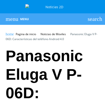
MENU
Pagina de inicio
Noticias de Moviles
Panasonic Eluga V P-
06D: Características del teléfono Android 4.0
Panasonic
Eluga V P-
06D: