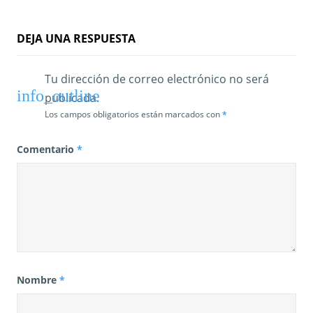
r
a
DEJA UNA RESPUESTA
d
Tu dirección de correo electrónico no será
a
publicada.
s
Los campos obligatorios están marcados con
*
Comentario
*
Nombre
*