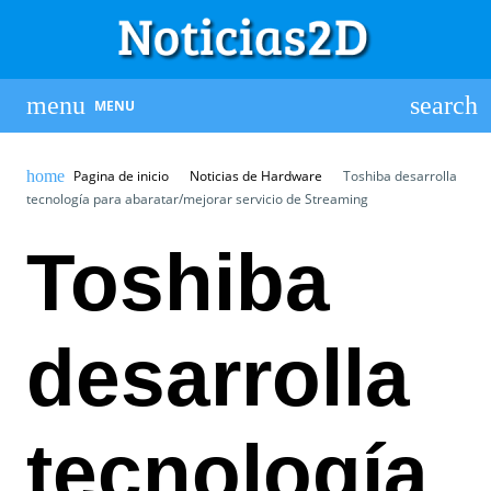
MENU
Pagina de inicio
Noticias de Hardware
Toshiba desarrolla
tecnología para abaratar/mejorar servicio de Streaming
Toshiba
desarrolla
tecnología