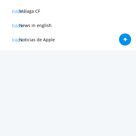
Málaga CF
News in english
Noticias de Apple
Noticias de Deporte
Noticias de Hardware
Noticias de Internet
Noticias de Moviles
Noticias de Software
Otras noticias