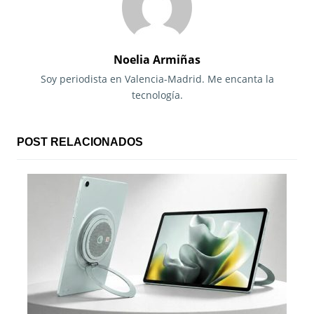
g
a
c
Noelia Armiñas
i
Soy periodista en Valencia-Madrid. Me encanta la
tecnología.
ó
n
POST RELACIONADOS
d
e
e
n
t
r