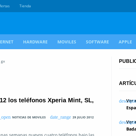
fertas
Tienda
TERNET
HARDWARE
MOVILES
SOFTWARE
APPLE
 gx
PUBLI
ARTÍC
2 los teléfonos Xperia Mint, SL,
Ver 
Espa
NOTICIAS DE MOVILES
29 JULIO 2012
Ver 
Bada
nas semanas nuevos cuatro teléfonos bajo las