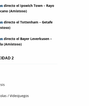
en directo el Ipswich Town – Rayo
ecano (Amistoso)
en directo el Tottenham – Getafe
stoso)
en directo el Bayer Leverkusen –
lla (Amistoso)
CIDAD 2
isis
olas / Videojuegos