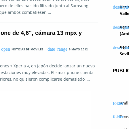
rimero de ellos ha sido filtrado junto al Samsung
Ver 
de que ambos combatiesen …
Vall
Ver 
one de 4,6″, cámara 13 mpx y
(Ami
Ver 
NOTICIAS DE MOVILES
9 MAYO 2012
Sevi
fonos » Xperia «, en Japón decide lanzar un nuevo
PUBLI
prestaciones muy elevadas. El smartphone cuenta
eriores, no quisieron complicarse demasiado, …
Anál
Cons