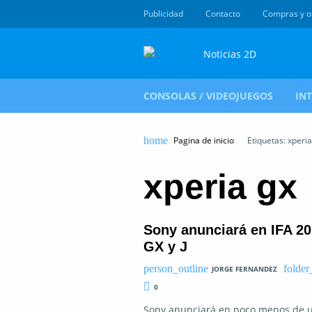
Publicidad
Contacto
Compras y o
CONSOLAS / VIDEOJUEGOS
IN
Pagina de inicio
Etiquetas: xperia
xperia gx
Sony anunciará en IFA 201
GX y J
JORGE FERNANDEZ
0
Sony anunciará en poco menos de u