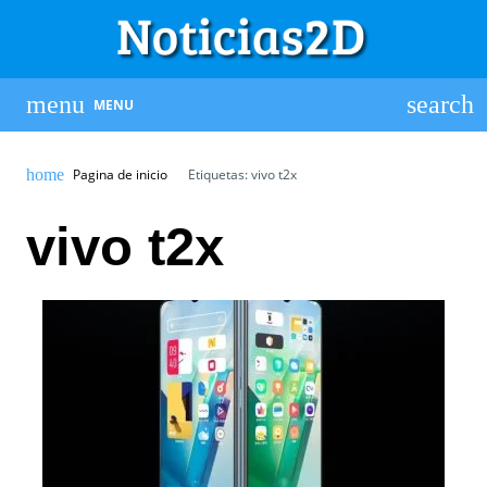
MENU
Pagina de inicio
Etiquetas: vivo t2x
vivo t2x