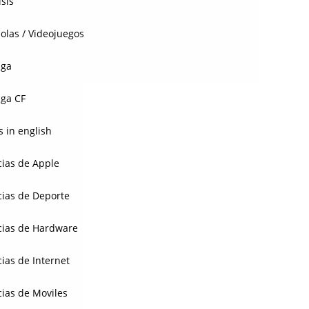
isis
olas / Videojuegos
aga
ga CF
 in english
cias de Apple
cias de Deporte
cias de Hardware
cias de Internet
cias de Moviles