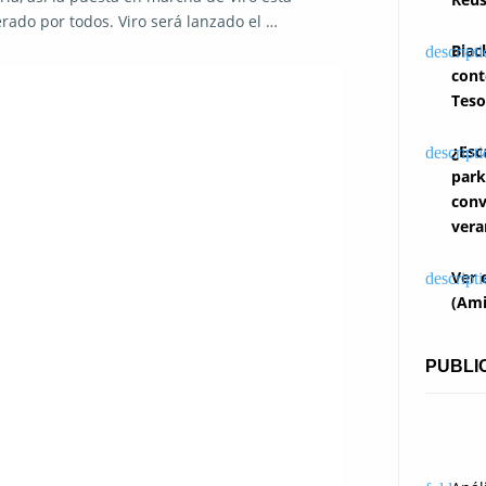
rado por todos. Viro será lanzado el …
Blac
cont
Teso
¿Esc
park
conv
vera
Ver 
(Ami
PUBLI