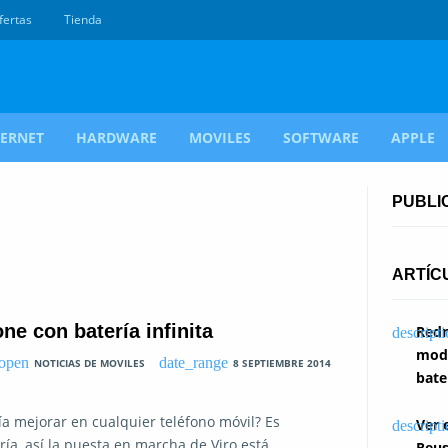
fertas
Tienda
TERNET
HARDWARE
MOVILES
SOFTWARE
APPLE
PUBLI
ARTÍC
e con batería infinita
Redm
modi
NOTICIAS DE MOVILES
8 SEPTIEMBRE 2014
bate
ía mejorar en cualquier teléfono móvil? Es
Ver 
ría, así la puesta en marcha de Viro está
Reus