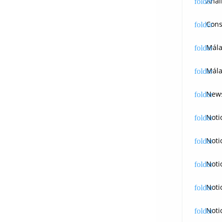
Anál
Cons
Mál
Mála
News
Noti
Noti
Noti
Noti
Noti