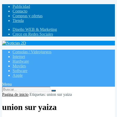
Publicidad
Contacto
Compras y ofertas
Tienda
Diseño WEB & Marketing
Crece en Redes Sociales
Consolas / Videojuegos
Internet
Hardware
Moviles
Software
Apple
Menu
Pagina de inicio
Etiquetas: union sur yaiza
union sur yaiza