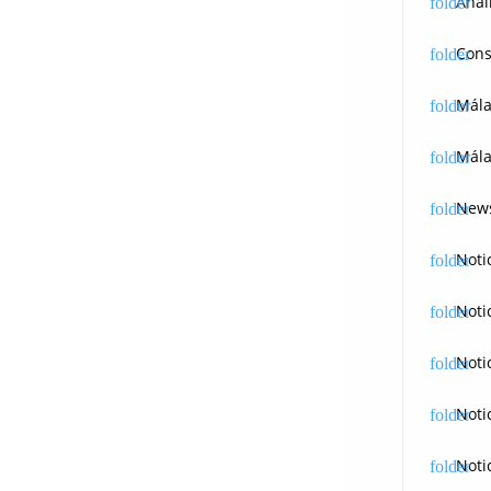
Anál
Cons
Mál
Mála
News
Noti
Noti
Noti
Noti
Noti