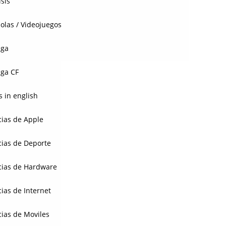
isis
olas / Videojuegos
aga
ga CF
 in english
cias de Apple
cias de Deporte
cias de Hardware
cias de Internet
cias de Moviles