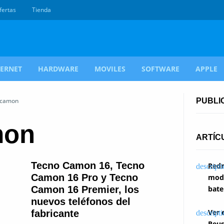
fertas
Tienda
TERNET
HARDWARE
MOVILES
SOFTWARE
APPLE
o camon
PUBLI
mon
ARTÍC
Tecno Camon 16, Tecno
Redm
Camon 16 Pro y Tecno
modi
Camon 16 Premier, los
bate
nuevos teléfonos del
Ver 
fabricante
Reus